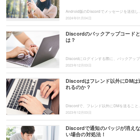
Android版のDiscordでメッセージを送信した際に、メッセージに打ち間違えがあったり誤送信
2024年01月04日
Discordのバックアップコード
は？
Dis
2023年12月03日
Discordはフレンド以外にDMは
れるのか？
Discordで、フレンド以外にDMを送ることができるのか気になるユーザーの方もいらっしゃるかと思います。フ
2023年12月03日
Discordで通知のバッジが消え
い場合の対処法！