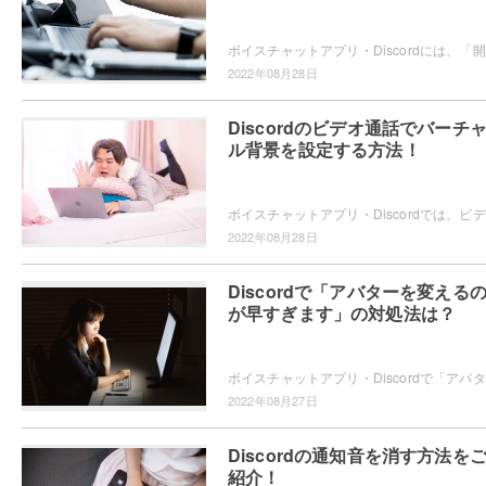
ボイス
2022年08月28日
Discordのビデオ通話でバーチ
ル背景を設定する方法！
ボイス
2022年08月28日
Discordで「アバターを変える
が早すぎます」の対処法は？
ボイス
2022年08月27日
Discordの通知音を消す方法を
紹介！