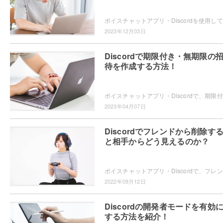
ボイ
2023年12月03日
Discordで期限付き・無期限の
待を作成する方法！
ボイス
2023年04月07日
Discordでフレンドから削除す
と相手からどう見えるのか？
ボイス
2022年09月12日
Discordの開発者モードを有効
する方法を紹介！