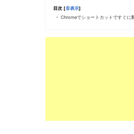
目次
[
非表示
]
Chromeでショートカットですぐ