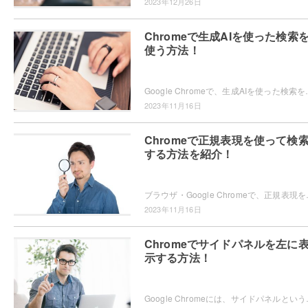
2023年12月26日
Chromeで生成AIを使った検索
使う方法！
Google Chromeで、生成AIを使った検索を使ってみたいと思ったこと
2023年11月16日
Chromeで正規表現を使って検
する方法を紹介！
ブラウザ・Google Chromeで、正規表現を使って検索
2023年11月16日
Chromeでサイドパネルを左に
示する方法！
Google Chromeには、サイドパネルという機能が搭載