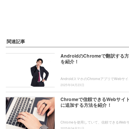
関連記事
AndroidのChromeで翻訳する
を紹介！
AndroidスマホのChromeアプ
2025年04月23日
Chromeで信頼できるWebサイ
に追加する方法を紹介！
2025年04月21日