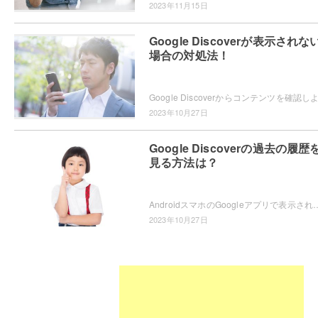
2023年11月15日
Google Discoverが表示されな
場合の対処法！
2023年10月27日
Google Discoverの過去の履歴
見る方法は？
AndroidスマホのGoogleアプリで表示される、Google Discoverの過去の履歴を見たいと思ったことはありませんか？Chromeから確
2023年10月27日