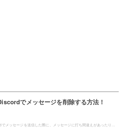
dのDiscordでメッセージを削除する方法！
Android版のDiscordでメッセージを送信した際に、メッセージに打ち間違えがあったり誤送信をしてしまったため削除したいと思ったことはありませんか？この記事では、AndroidのDiscordでメッセージを削除する方法をご紹介しています。