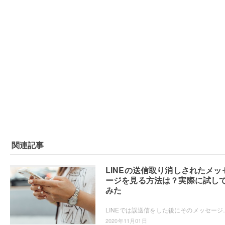
関連記事
LINEの送信取り消しされたメッ
ージを見る方法は？実際に試し
みた
LINEでは誤送信をした後にそのメッセージを取り消すことができる送信取り
2020年11月01日