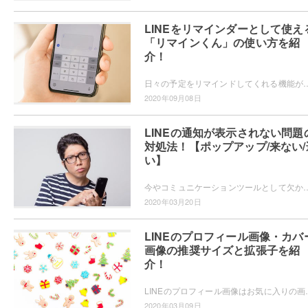
LINEをリマインダーとして使え
「リマインくん」の使い方を紹
介！
日々の予定をリマインドしてくれる機能がスマホに欲しい時に、アプリを導入するのではなくLINEの「リマインくん」というアカウントを使用する
2020年09月08日
LINEの通知が表示されない問題
対処法！【ポップアップ/来ない/
い】
今やコミュニケーションツールとして欠かすことのできないLINEですが、LINEの通知表示されないことがあります。様々な原因で通知表示されないことがあ
2020年03月20日
LINEのプロフィール画像・カバ
画像の推奨サイズと拡張子を紹
介！
LINEのプロフィール画像はお気に入りの画像を設定するなど、個性を表
2020年03月09日