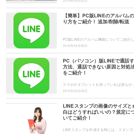
2019年05月02日
【簡単】PC版LINEのアルバム
り方をご紹介！ 追加/削除/転送
2019年04月08日
PC（パソコン）版LINEで通話
方法、通話できない原因と対処
をご紹介！
スマホやタブレットを持っていれば誰もが使っているLINEですが、実はPCからメッセージの送受信や通話をしたりすることができます。この記事では、PC版L
2019年04月08日
LINEスタンプの画像のサイズと
白はどうすればいいの？規定に
いてご紹介！
LINEスタンプを作成する時には、スタンプ自体となる画像のサイズが