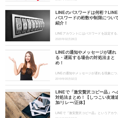
LINEのパスワードは何桁？LIN
パスワードの桁数や制限につい
紹介！
LINEアカウントにはパスワードを設定することができます。このパスワー
2020年02月28日
LINEの通知やメッセージが遅れ
る・遅延する場合の対処法まと
め！
LINEの通知やメッセージが遅れる現象について、その原因や対処法をご紹介してい
2019年05月02日
LINEで「激安贅沢コピー品」へ
対処法まとめ！【しつこい友達
加/リレー/正体】
LINEで『激安贅沢コピー品』というアカウントに友達追加された場合の対処法