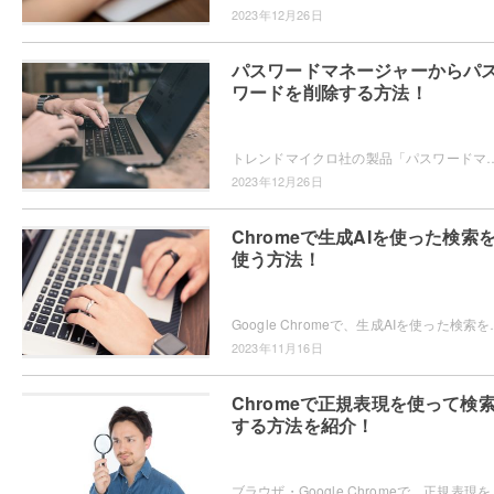
2023年12月26日
パスワードマネージャーからパ
ワードを削除する方法！
トレンドマイクロ社の製品「パスワードマネージャー」ではWebサイトで使用する個人情報やパスワードを保存することができますが、パスワードの削除方
2023年12月26日
Chromeで生成AIを使った検索
使う方法！
Google Chromeで、生成AIを使った検索を使ってみたいと思ったこと
2023年11月16日
Chromeで正規表現を使って検
する方法を紹介！
ブラウザ・Google Chromeで、正規表現を使って検索