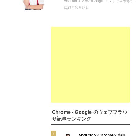
AndroidスマホのGoogleアプリで表示される、Google Discoverの過去の履歴を見たいと思ったことはありませんか？Chromeから確
2023年10月27日
Chrome - Google のウェブブラウ
ザ記事ランキング
1
AndroidのChromeで翻訳