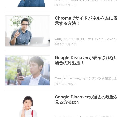
2023年11月16日
Chromeでサイドパネルを左に
示する方法！
Google Chromeには、サイドパネルという機能が搭載
2023年11月15日
Google Discoverが表示されな
場合の対処法！
2023年10月27日
Google Discoverの過去の履歴
見る方法は？