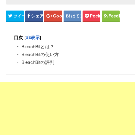
ツイート
シェア
Google+
はてブ
Pocket
Feedly
目次
[
非表示
]
BleachBitとは？
BleachBitの使い方
BleachBitの評判