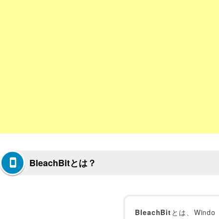
BleachBitとは？
BleachBit
とは、Windo