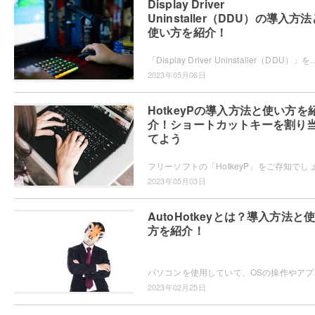
Display Driver
Uninstaller（DDU）の導入方
使い方を紹介！
「Display Driver Uninstaller（DDU）」をご存知でしょうか？DDUで、グラフィックドライバーをアンインストールし
2023年05月06日
HotkeyPの導入方法と使い方を
介！ショートカットキーを割り
てよう
2023年05月03日
AutoHotkeyとは？導入方法と
方を紹介！
パソコンを使用していて、OSの操作やア
2023年02月25日