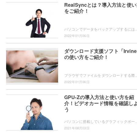
RealSyncとは？導入方法と使
をご紹介！
パソコンでデータをバックアップするにはバックアップソフトを使用するのが簡単です。バックアップを簡単に行えるソフト「RealSync」をご存知でし
2022年01月06日
ダウンロード支援ソフト「Irvin
の使い方をご紹介！
ブラウザでファイルをダウンロードする際に、ダウンロードの管理や一時中断して後でダウンロードを再開したいと思ったことはありませんか？Irvineな
2022年01月06日
GPU-Zの導入方法と使い方を紹
介！ビデオカード情報を確認し
う
パソコンに搭載しているグラフィックボード（ビデオカード）の情報を確認したい場合は、フリーソフト「GPU-Z」を導入すれば一目でグラフィックボ
2021年08月03日