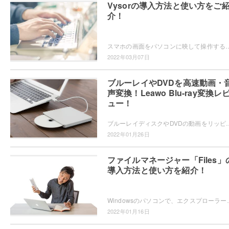
Vysorの導入方法と使い方をご
介！
スマホの画面をパソコンに映して操作することができるミラーリングソフト・Vysorをご存知でしょうか？パソコンの大画面でスマホを操作したい・ス
2022年03月07日
ブルーレイやDVDを高速動画・
声変換！Leawo Blu-ray変換レ
ュー！
ブルーレイディスクやDVDの動画をリッピングして動画ファイルとして保存したいと思ったことはありませんか？Leawo Blu-
2022年01月26日
ファイルマネージャー「Files」
導入方法と使い方を紹介！
Windowsのパソコンで、エクスプローラーより便利なファイルマネージャーを使いたいと思ったこと
2022年01月16日