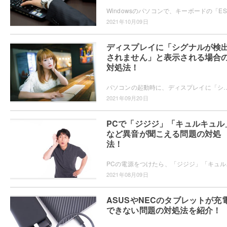
Win
2021年10月09日
ディスプレイに「シグナルが検
されません」と表示される場合
対処法！
パソコンの起動時に、ディスプレイに「シグナルが検出されません」と表示されてパソコンの映像が映らなくなり困ってしまったことはありませんか？この記
2021年09月20日
PCで「ジジジ」「キュルキュル
など異音が聞こえる問題の対処
法！
PCの電源をつけたら、「ジジジ」「キュ
2021年08月09日
ASUSやNECのタブレットが充
できない問題の対処法を紹介！