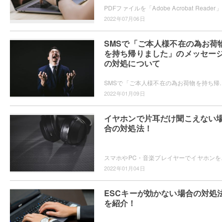
PD
2022年07月06日
SMSで「ご本人様不在の為お荷
を持ち帰りました」のメッセー
の対処について
SMSで「ご本人様不在の為お荷物を持ち帰りました」というメッセージが来たことはありませんか？SMSで突
2022年01月09日
イヤホンで片耳だけ聞こえない
合の対処法！
スマホやPC・音楽プレイヤーでイヤ
2022年01月04日
ESCキーが効かない場合の対処
を紹介！