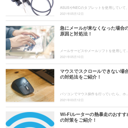
2021年05月12日
急にメールが来なくなった場合
原因と対処法！
メールサービスやメールソフトを使用していて、急にメールが来なくなった！という状態になってしまったことはありませんか？そんなときは設定や迷惑メ
2021年05月10日
マウスでスクロールできない場
の対処法をご紹介！
パソコンでマウス操作を行っていたら、ホイールでスクロールできない状態になってしまったことはありませんか？ホイールでスクロールできないと、作
2021年03月12日
Wi-Fiルーターの熱暴走のおすす
の対策をご紹介！