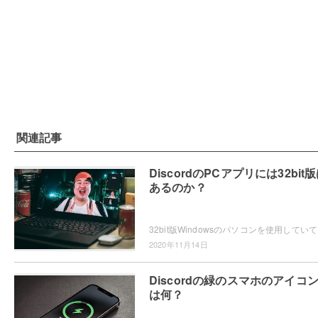
関連記事
DiscordのPCアプリには32bit
あるのか？
32bit版Win
2020年11月14日
Discordの緑のスマホのアイコ
は何？