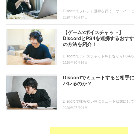
Dis
2020年10月17日
【ゲームxボイスチャット】
DiscordとPS4を連携するおす
の方法を紹介！
Discordでボイス
2020年10月14日
Discordでミュートすると相手
バレるのか？
Dis
2020年07月04日