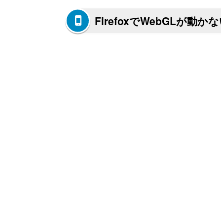
FirefoxでWebGLが動か