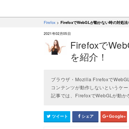
Firefox
>
FirefoxでWebGLが動かない時の対処
2021年02月05日
Firefoxで
を紹介！
ブラウザ・Mozilla Firefox
コンテンツが動作しないというケー
記事では、FirefoxでWebGL
ツイート
シェア
Google+