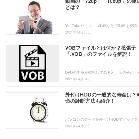
動画の「720p」「1080p」の違
とは？
YouTubeやニコニコ動画などで動画を視聴していて「720p」「1080p」といった表示がされていてどのような違いがあ
2021年04月05日
VOBファイルとは何か？拡張子
「.VOB」のファイルを解説！
2021年04月04日
外付けHDDの一般的な寿命は？
命の診断方法も紹介！
パソコンのデータを外付けHDDでバックアップしていると、寿命について気になりま
2021年04月03日