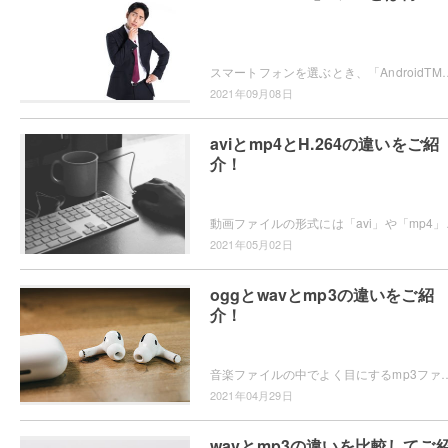
スマートフォンを選ぶとき、「AndroidTM」という表記が気になったことはありませんか？「TM」がつくと通常のAndroidと
2021年09月08日
aviとmp4とH.264の違いをご紹
介！
動画ファイルの形式には「avi」や「mp4」など様々
2021年05月02日
oggとwavとmp3の違いをご紹
介！
音楽ファイルの中でよく目にするmp3ファイルやwavファイル、マニアックなoggファイルなどがありますが、皆さんはこれらのファイルの違いを
2021年04月29日
wavとmp3の違いを比較してご