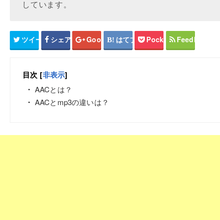
しています。
ツイート
シェア
Google+
はてブ
Pocket
Feedly
目次
[
非表示
]
AACとは？
AACとmp3の違いは？