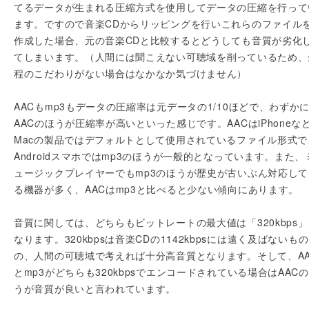
てるデータが生まれる圧縮方式を使用してデータの圧縮を行って
ます。ですので音楽CDからリッピングを行いこれらのファイル
作成した場合、元の音楽CDと比較するとどうしても音質が劣化
てしまいます。（人間には聞こえない可聴域を削っているため、
程のこだわりがない場合はなかなか気づけません）
AACもmp3もデータの圧縮率は元データの1/10ほどで、わずか
AACのほうが圧縮率が高いといった感じです。AACはiPhoneな
Macの製品ではデフォルトとして使用されているファイル形式で
Androidスマホではmp3のほうが一般的となっています。また、
ュージックプレイヤーでもmp3のほうが歴史が古いぶん対応して
る機器が多く、AACはmp3と比べると少ない傾向にあります。
音質に関しては、どちらもビットレートの最大値は「320kbps」
なります。320kbpsは音楽CDの1142kbpsには遠く及ばないもの
の、人間の可聴域で考えれば十分高音質となります。そして、AA
とmp3がどちらも320kbpsでエンコードされている場合はAAC
うが音質が良いと言われています。