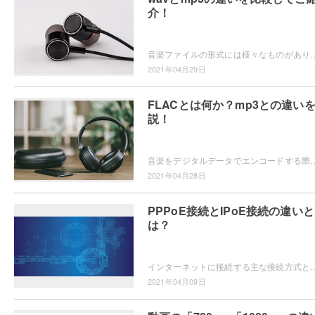
介！
音楽ファイルの形式には様々なものがありますが、皆さんは「wav」ファイルと「mp3」ファイルの違いについてご存知でしょうか？もしご存知でなければ、
2021年04月29日
FLACとは何か？mp3との違い
説！
音楽をデジタルデータでエンコードする際に、近年ではファイル形式に「FLAC」を選ぶユーザーが増えてきていますよね。このFLACとはどういった
2021年04月28日
PPPoE接続とIPoE接続の違いと
は？
インターネットに接続する主な接続方式としてPPPoE接続とIPoE接続があります。どちらもインターネットに接続できるということは同じですが
2021年04月09日