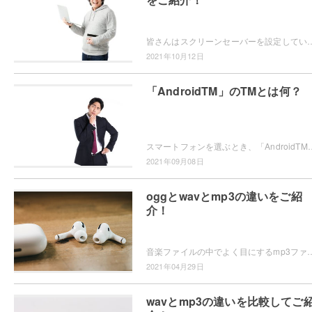
皆さんはスクリーンセーバーを設定していますか？スクリーンセーバーを設定すると、操作していないときにはパソコン画面に美しい景色や
2021年10月12日
「AndroidTM」のTMとは何？
スマートフォンを選ぶとき、「AndroidTM」という表記が気になったことはありませんか？「TM」がつくと通常のAndroidと
2021年09月08日
oggとwavとmp3の違いをご紹
介！
音楽ファイルの中でよく目にするmp3ファイルやwavファイル、マニアックなoggファイルなどがありますが、皆さんはこれらのファイルの違いを
2021年04月29日
wavとmp3の違いを比較してご