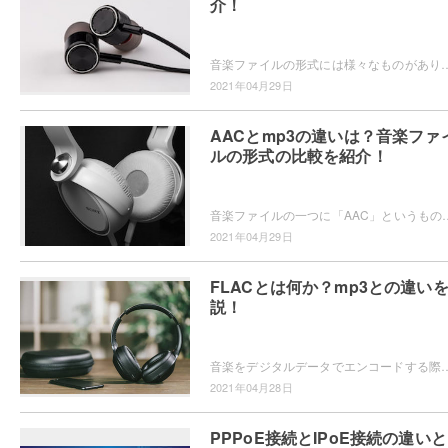
介！
音楽ファイルの形式には様々なものがありますが、皆さんは「wav」ファイルと「mp3」ファイルの違いについてご存知でしょうか？もしご存知でなければ、
2021年04月29日
AACとmp3の違いは？音楽ファ
ルの形式の比較を紹介！
音楽ファイルの一つに「AAC」というものがありますが、皆さんはAACファイルと一般に広く普及しているmp3ファイルの2つ
2021年04月29日
FLACとは何か？mp3との違い
説！
音楽をデジタルデータでエンコードする際に、近年ではファイル形式に「FLAC」を選ぶユーザーが増えてきていますよね。このFLACとはどういった
2021年04月28日
PPPoE接続とIPoE接続の違いと