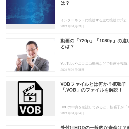
は？
インターネットに接続する主な接続方式としてPPPoE接続とIPoE接続があります。どちらもインターネットに接続できるということは同じですが
2021年04月09日
動画の「720p」「1080p」の違
とは？
YouTubeやニコニコ動画などで動画を視聴していて「720p」「1080p」といった表示がされていてどのような違いがあ
2021年04月05日
VOBファイルとは何か？拡張子
「.VOB」のファイルを解説！
2021年04月04日
外付けHDDの一般的な寿命は？