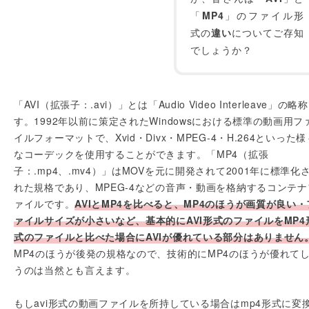
「
MP4
」のファイル形
式の
違い
についてご存知
でしょうか？
「AVI（拡張子：.avi）」とは「Audio Video Interleave」の略
す。1992年以前に策定されたWindowsにおける標準の動画用フ
イルフォーマットで、Xvid・Divx・MPEG-4・H.264といった様
なコーデックを使用することができます。「MP4（拡張
子：.mp4、.mv4）」はMOVを元に開発されて2001年に標準化
れた規格であり、MPEG-4などの音声・動画を格納するコンテナ
ァイルです。
AVIとMP4を比べると、MP4のほうが画質が良い・
ァイルサイズが小さいなど、基本的にAVI形式のファイルをMP4
式のファイルと比べた場合にAVIが優れている部分はありません
MP4のほうが後発の規格なので、技術的にMP4のほうが優れて
うのは当然とも言えます。
もしavi形式の動画ファイルを所持している場合はmp4形式に変