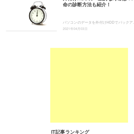
命の診断方法も紹介！
パソコンのデータを外付けHDDでバックアップしていると、寿命について気になりま
2021年04月03日
IT記事ランキング