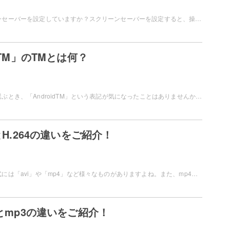
皆さんはスクリーンセーバーを設定していますか？スクリーンセーバーを設定すると、操作していないときにはパソコン画面に美しい景色や映像が映り、楽しむことができますよ。この記事ではおすすめのスクリーンセーバーを5つ紹介します。
idTM」のTMとは何？
スマートフォンを選ぶとき、「AndroidTM」という表記が気になったことはありませんか？「TM」がつくと通常のAndroidとどう違うの？と気になったユーザーの為に今回は『AndroidTM』の『TM』にはどういう意味があるのかご紹介します。
4とH.264の違いをご紹介！
動画ファイルの形式には「avi」や「mp4」など様々なものがありますよね。また、mp4には「H.264」という形式のものもありどういう違いがあるのか分からない方もいらっしゃるかと思います。この記事では、aviとmp4とH.264の違いをご紹介しています。
vとmp3の違いをご紹介！