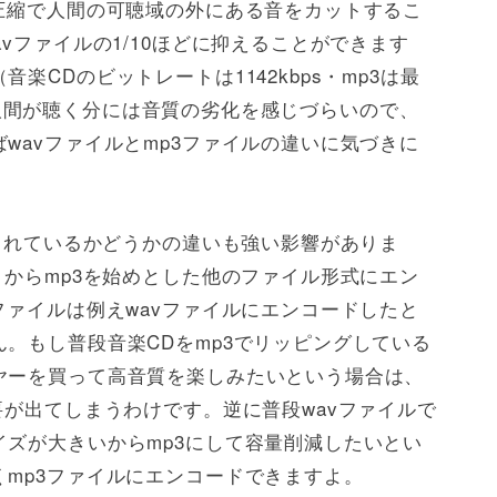
圧縮で人間の可聴域の外にある音をカットするこ
vファイルの1/10ほどに抑えることができます
楽CDのビットレートは1142kbps・mp3は最
sでも人間が聴く分には音質の劣化を感じづらいので、
wavファイルとmp3ファイルの違いに気づきに
縮されているかどうかの違いも強い影響がありま
こからmp3を始めとした他のファイル形式にエン
ファイルは例えwavファイルにエンコードしたと
。もし普段音楽CDをmp3でリッピングしている
ヤーを買って高音質を楽しみたいという場合は、
要が出てしまうわけです。逆に普段wavファイルで
ズが大きいからmp3にして容量削減したいとい
mp3ファイルにエンコードできますよ。