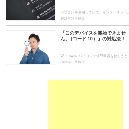
パソコンを使用していて、インターネットに接続しようとしたらWi-Fi（SSID）が表示されずインターネット接続できなくて困ってしまったことはあ
2022年04月19日
「このデバイスを開始できませ
ん。 (コード 10）」の対処法！
Windowsのパソコンで外部機器を使おうとしたら、「このデバイスを開始できません。 (コード 
2021年12月15日