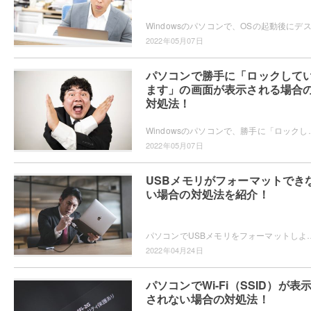
2022年05月07日
パソコンで勝手に「ロックして
ます」の画面が表示される場合
対処法！
Windowsのパソコンで、勝手に「ロックしています」画面（ログオン画面）に移行してしま
2022年05月07日
USBメモリがフォーマットでき
い場合の対処法を紹介！
パソコンでUSBメモリをフォーマットしようとしたら、何故かフォーマット処理が完了しない・フォーマットがそもそもできない
2022年04月24日
パソコンでWi-Fi（SSID）が表
されない場合の対処法！