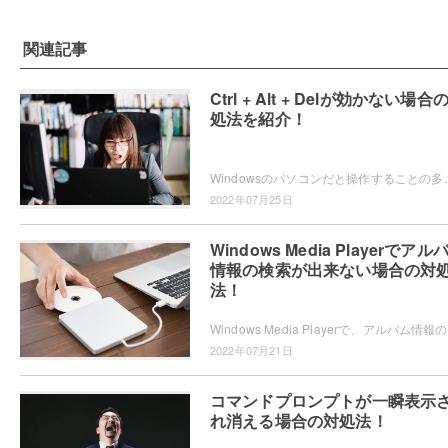
関連記事
Ctrl + Alt + Delが効かない場合
処法を紹介！
Windowsのパソコンだと操作することの多い「Ctrl + Alt + Del」の同時押
2022年07月25日
Windows Media Playerでアル
情報の検索が出来ない場合の対
法！
Win
2022年07月21日
コマンドプロンプトが一瞬表示
れ消える場合の対処法！