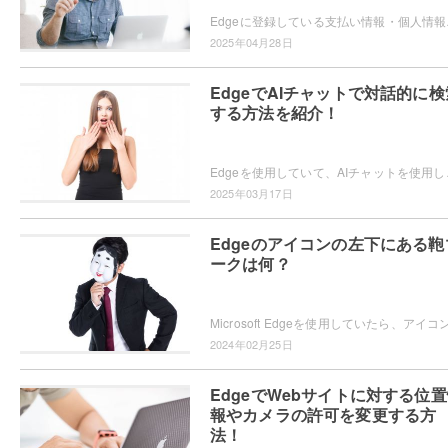
Edgeに登録している支払い情報・
2025年04月28日
EdgeでAIチャットで対話的に検
する方法を紹介！
Edgeを使用していて、AIチャットを使用した検索を
2025年03月17日
Edgeのアイコンの左下にある鞄
ークは何？
2024年02月25日
EdgeでWebサイトに対する位
報やカメラの許可を変更する方
法！