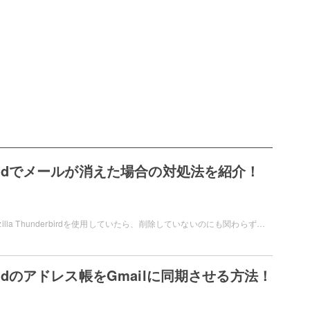
rbirdでメールが消えた場合の対処法を紹介！
メールソフト・Mozilla Thunderbirdを使用していたら、削除していないのにも関わらずメールフォルダからメールが消えてしまい困ってしまったことはありませんか？この記事では、Thunderbirdでメールが消えた場合の対処法をご紹介していきます。
rbirdのアドレス帳をGmailに同期させる方法！