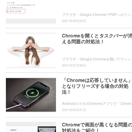
ブラウザ・Google ChromeでPDFへのリンクをクリ
2021年09月25日
Chromeを開くとタスクバーが
える問題の対処法！
ブラウザ・Google Chromeを開いてウィンドウを全
2021年07月28日
「Chromeは応答していません
となりフリーズする場合の対処
法！
AndroidスマホのChrome
2021年03月31日
Chromeで画面が黒くなる問題
対処法をご紹介！