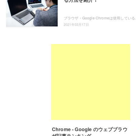
ブラウザ・Google Chromeは使用していると際限なくメ
2021年03月17日
Chrome - Google のウェブブラウ
ザ記事ランキング