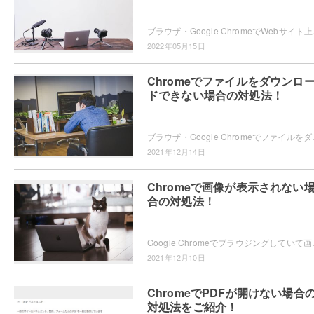
ブラウザ・Google Chromeで
2022年05月15日
Chromeでファイルをダウンロ
ドできない場合の対処法！
ブラウザ・Google Chromeでファイルをダウンロード
2021年12月14日
Chromeで画像が表示されない
合の対処法！
Google Chromeでブラウジングしていて画像が
2021年12月10日
ChromeでPDFが開けない場合
対処法をご紹介！