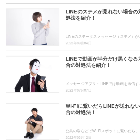
LINEのステメが見れない場合の
処法を紹介！
LINEのステータスメッセージ（ステメ）が見られない現象が起きたこと
2022年09月04日
LINEで動画が半分だけ黒くなる
合の対処法を紹介！
メッセージアプリ・LINEでは動画を送信することができますが、スロー動画を送
2022年07月07日
Wi-Fiに繋いだらLINEが送れな
合の対処法！
公共の場などでWi-Fiスポットに繋いだら、何故かL
2022年03月12日