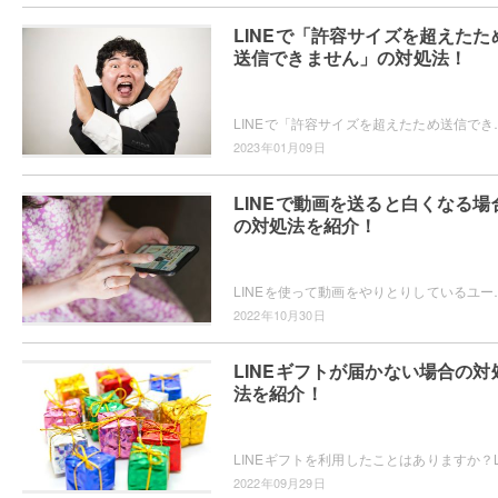
LINEで「許容サイズを超えたた
送信できません」の対処法！
LINEで「許容サイズを超えたため送信できません」などのエラーが起きて動
2023年01月09日
LINEで動画を送ると白くなる場
の対処法を紹介！
LINEを使って動画をやりとりしているユーザーの方は多いと思います
2022年10月30日
LINEギフトが届かない場合の対
法を紹介！
2022年09月29日