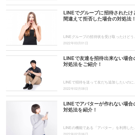
LINEでグループに招待されたけ
間違えて拒否した場合の対処法
LINEグループの招待状を受け取ったけどうっかり『拒否』を押してしまった・・
2022年03月01日
LINEで友達を招待出来ない場合
対処法をご紹介！
LINEで招待を送って友だち追加したいのにうまくいかない・・・とお
2022年02月08日
LINEでアバターが作れない場合
対処法を紹介！
LINEの機能である「アバター」を利用したことはありますか？自分の分身キャラが
2022年02月06日