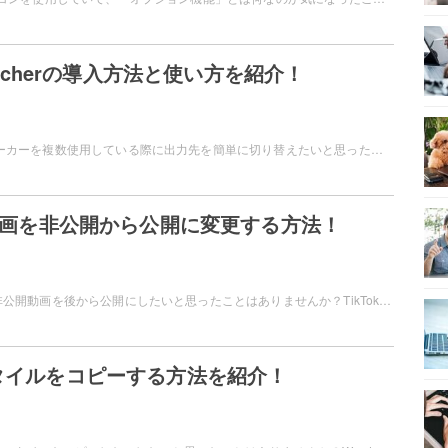
Switcherの導入方法と使い方を紹介！
Windowsで、スピーカーを複数使用している際に出力先を簡単に切り替えたいと思ったことはありませんか？Audio Switcherを使用して、簡単に切り替えてみましょう。この記事では、Audio Switcherの導入方法と使い方をご紹介しています。
kで動画を非公開から公開に変更する方法！
TikTokで投稿した非公開動画を後から公開にしたいと思ったことはありませんか？TikTokで非公開から公開に変更する方法が知りたい！というユーザーの為にこの記事では、TikTokで動画を非公開から公開に変更する方法します。
スタイルをコピーする方法を紹介！