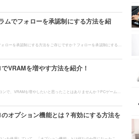
ラムでフォローを承認制にする方法を紹
インスタグラムでフォローを承認制にする方法をご存じですか？フォローを承認制にすることで、よく知らないアカウントからのフォローを避けることができますよ。この記事では、インスタグラムでフォローを承認制にする方法を紹介します。
s11でVRAMを増やす方法を紹介！
Windows11のパソコンで、VRAMを増やしたいと思ったことはありませんか？PCゲームを遊ぶ際にVRAMが足らないといった場合には、VRAMを増やしてみましょう。この記事では、Windows11でVRAMを増やす方法をご紹介しています。
s11のオプション機能とは？有効にする方法を
Windows11のパソコンを使用していて、「オプション機能」とは何なのか気になったことはありませんか？オプション機能は、それぞれ手動で有効化することができますよ。この記事では、Windows11のオプション機能を有効にする方法をご紹介しています。