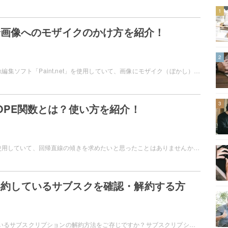
1
netで画像へのモザイクのかけ方を紹介！
2
フリーソフトの画像編集ソフト「Paint.net」を使用していて、画像にモザイク（ぼかし）をかけたいと思ったことはありませんか？モザイクは、メニューから簡単に設定できます。この記事では、Paint.netで画像へのモザイクのかけ方をご紹介しています。
3
SLOPE関数とは？使い方を紹介！
Microsoft Excelを使用していて、回帰直線の傾きを求めたいと思ったことはありませんか？この場合は、SLOPE関数が有効です。この記事では、ExcelのSLOPE関数とはどういった関数なのか？またSLOPE関数の使い方をご紹介しています。
eで契約しているサブスクを確認・解約する方
iPhoneで契約しているサブスクリプションの解約方法をご存じですか？サブスクリプションってどうやって解約するの？iPhoneから解約する方法が知りたい！というユーザーの為にこの記事では、iPhoneで契約しているサブスクを確認・解約する方法を解説します。