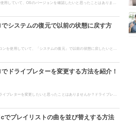
Windows11のPCを使用していて、OSのバージョンを確認したいと思ったことはありませんか？OSのバージョンは、最新にしておくことが好ましいですよね。この記事では、Windows11のPCのOSのバージョンを確認する方法をご紹介しています。
s11でシステムの復元で以前の状態に戻す方
Windows11のパソコンを使用していて、「システムの復元」で以前の状態に戻したいと思ったことはありませんか？不具合が起きたら、以前の状態に戻してみましょう。この記事では、Windows11でシステムの復元で以前の状態に戻す方法をご紹介しています。
s11でドライブレターを変更する方法を紹介！
Windows11で、ドライブレターを変更したいと思ったことはありませんか？ドライブレターとは、ストレージに割り当てられているアルファベットのことを指します。この記事では、Windows11でドライブレターを変更する方法をご紹介しています。
Musicでプレイリストの曲を並び替えする方法