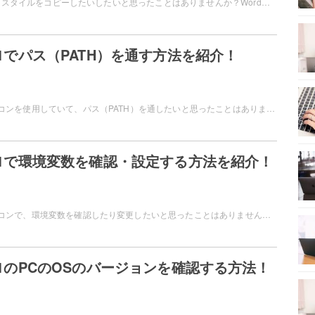
Microsoft Wordで、スタイルをコピーしたいしたいと思ったことはありませんか？Wordでは、既存のファイルのスタイルを他のファイルに対して適用することができますよ。この記事では、Wordでスタイルをコピーする方法をご紹介しています。
s11でパス（PATH）を通す方法を紹介！
Windows11のパソコンを使用していて、パス（PATH）を通したいと思ったことはありませんか？パス（PATH）を通すことで、簡単にコマンドを使用することができるようになります。この記事では、Windows11でパス（PATH）を通す方法をご紹介しています。
s11で環境変数を確認・設定する方法を紹介！
Windows11のパソコンで、環境変数を確認したり変更したいと思ったことはありませんか？環境変数を確認したり、変更してアプリ・プログラムの起動設定をしたいケースもありますよね。この記事では、Windows11で環境変数を確認・設定する方法をご紹介しています。
s11のPCのOSのバージョンを確認する方法！