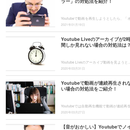
ラー」の対処法を紹介！
2021年01月19日
Youtube Liveのアーカイブが2
間しか見れない場合の対処法は
Youtube Liveのアーカイブ動画を見ようとしたら、長時間配信のはずなのに何故か2時間しか見られなくて困ってしまったことはありませんか？
2020年03月31日
Youtubeで動画が連続再生され
い場合の対処法をご紹介！
2020年03月27日
【音がおかしい】Youtubeでノ