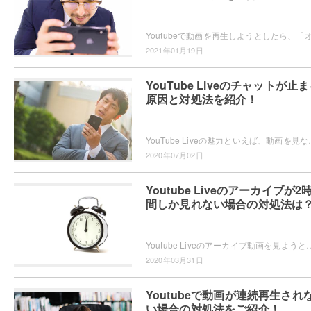
2021年01月19日
YouTube Liveのチャットが止
原因と対処法を紹介！
YouTube Liveの魅力といえば、動画を見ながらチャットで盛り上がれる
2020年07月02日
Youtube Liveのアーカイブが2
間しか見れない場合の対処法は
Youtube Liveのアーカイブ動画を見ようとしたら、長時間配信のはずなのに何故か2時間しか見られなくて困ってしまったことはありませんか？
2020年03月31日
Youtubeで動画が連続再生され
い場合の対処法をご紹介！