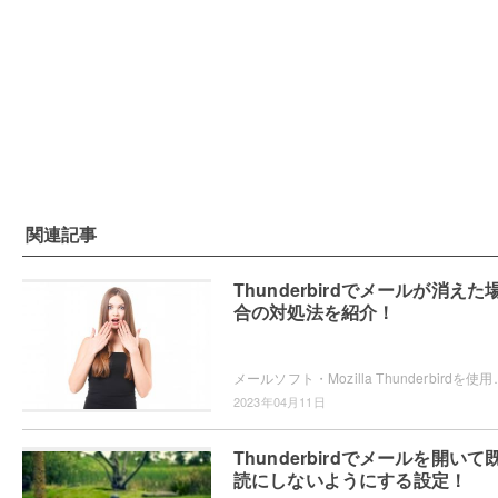
関連記事
Thunderbirdでメールが消えた
合の対処法を紹介！
メールソフト・Mozilla Thunderbirdを使用していたら、削除していないのにも関
2023年04月11日
Thunderbirdでメールを開いて
読にしないようにする設定！