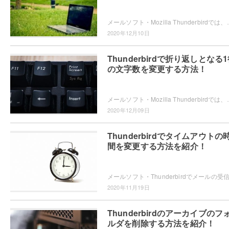
メールソフト・Mozilla Thunderbirdでは、メールのタイトルをクリックするだ
2020年12月10日
Thunderbirdで折り返しとなる
の文字数を変更する方法！
メールソフト・Mozilla Thunderbirdでは、メールの新規作成時に本文が特
2020年12月09日
Thunderbirdでタイムアウトの
間を変更する方法を紹介！
2020年11月19日
Thunderbirdのアーカイブのフ
ルダを削除する方法を紹介！