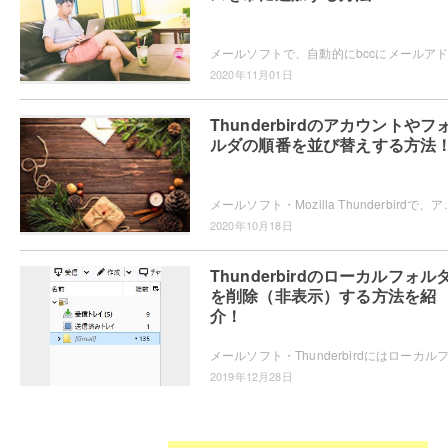
2020年11月01日
Thunderbirdのアカウントやフ
ルダの順番を並び替えする方法
メールソフト・Mozilla Thunderbirdで、アカウントやフォルダの並び替えができ
2020年10月18日
Thunderbirdのローカルフォル
を削除（非表示）する方法を紹
介！
2019年12月28日