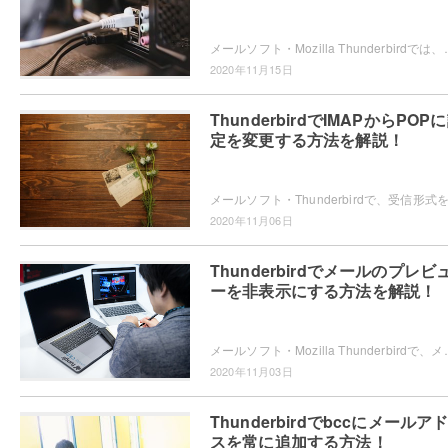
メールソフト・Mozilla Thunderbirdでは、アーカイブフォルダが作成されること
2020年11月15日
ThunderbirdでIMAPからPOP
定を変更する方法を解説！
2020年11月06日
Thunderbirdでメールのプレビ
ーを非表示にする方法を解説！
メールソフト・Mozilla Thunderbirdで、メールのプレビューを邪魔に感じて非表示
2020年11月03日
Thunderbirdでbccにメールア
スを常に追加する方法！