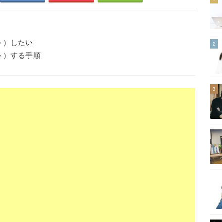
ト）したい
2
ト）する手順
3